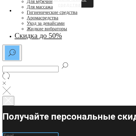
Для мужчин
средства
Для массажа
СКИДКИ ДО 50%
Гигиенические средства
Аромасредства
Уход за девайсами
Жидкие вибраторы
Скидка до 50%
Получайте персональные скид