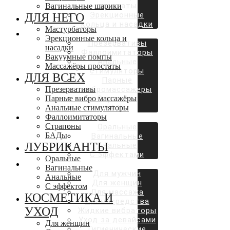
простаты
Вагинальные шарики
Эрекционные
ДЛЯ НЕГО
кольца и насадки
Мастурбаторы
ДЛЯ ВСЕХ
Эрекционные кольца и
Презервативы
насадки
Фаллоимитаторы
Вакуумные помпы
Анальные
Массажёры простаты
стимуляторы
ДЛЯ ВСЕХ
Парные
Презервативы
вибромассажеры
Парные вибро массажёры
Страпоны
Анальные стимуляторы
БАДы
Фаллоимитаторы
ЛУБРИКАНТЫ
Страпоны
Оральные
БАДы
Вагинальные
ЛУБРИКАНТЫ
Анальные
С эффектами
Оральные
КОСМЕТИКА И УХОД
Вагинальные
Для мужчин
Анальные
Для женщин
С эффектом
Для массажа
КОСМЕТИКА И
Аромасредства
УХОД
Жидкие вибраторы
Уход за девайсами
Для женщин
Гигиенические