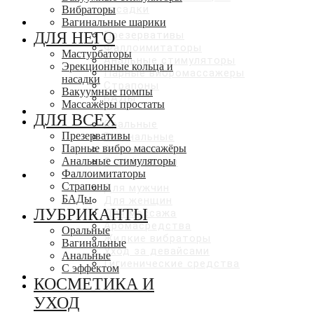
насадки
Вибраторы
ДЛЯ ВСЕХ
Вагинальные шарики
ДЛЯ НЕГО
Презервативы
Фаллоимитаторы
Мастурбаторы
Анальные стимуляторы
Эрекционные кольца и
Парные вибромассажеры
насадки
Страпоны
Вакуумные помпы
БАДы
Массажёры простаты
ЛУБРИКАНТЫ
ДЛЯ ВСЕХ
Оральные
Презервативы
Вагинальные
Парные вибро массажёры
Анальные
Анальные стимуляторы
С эффектами
Фаллоимитаторы
КОСМЕТИКА И УХОД
Страпоны
Для мужчин
БАДы
Для женщин
ЛУБРИКАНТЫ
Для массажа
Аромасредства
Оральные
Жидкие вибраторы
Вагинальные
Уход за девайсами
Анальные
Гигиенические средства
С эффектом
СКИДКИ ДО 50%
КОСМЕТИКА И
УХОД