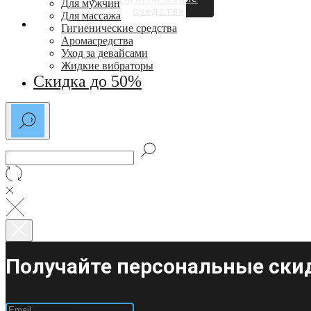
Для мужчин
средства
Для массажа
СКИДКИ ДО 50%
Гигиенические средства
Аромасредства
Уход за девайсами
Жидкие вибраторы
Скидка до 50%
Получайте персональные скид