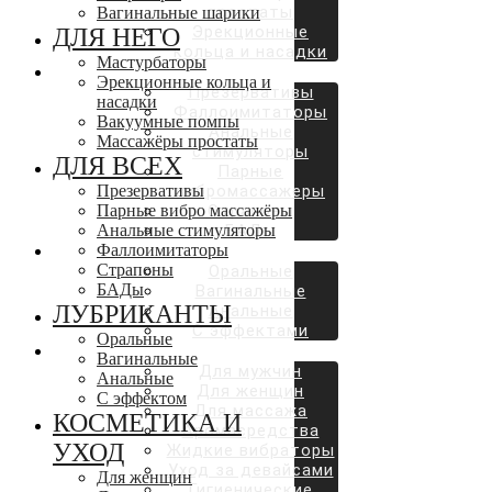
простаты
Вагинальные шарики
Эрекционные
ДЛЯ НЕГО
кольца и насадки
Мастурбаторы
ДЛЯ ВСЕХ
Эрекционные кольца и
Презервативы
насадки
Фаллоимитаторы
Вакуумные помпы
Анальные
Массажёры простаты
стимуляторы
ДЛЯ ВСЕХ
Парные
Презервативы
вибромассажеры
Парные вибро массажёры
Страпоны
Анальные стимуляторы
БАДы
Фаллоимитаторы
ЛУБРИКАНТЫ
Страпоны
Оральные
БАДы
Вагинальные
ЛУБРИКАНТЫ
Анальные
С эффектами
Оральные
КОСМЕТИКА И УХОД
Вагинальные
Для мужчин
Анальные
Для женщин
С эффектом
Для массажа
КОСМЕТИКА И
Аромасредства
УХОД
Жидкие вибраторы
Уход за девайсами
Для женщин
Гигиенические