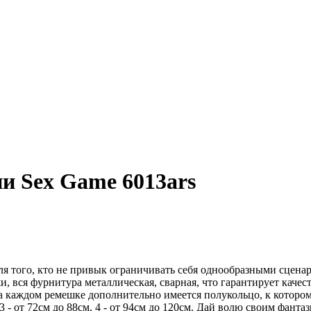
и Sex Game 6013ars
я того, кто не привык ограничивать себя однообразными сценар
и, вся фурнитура металлическая, сварная, что гарантирует кач
а на каждом ремешке дополнительно имеется полукольцо, к кото
, 3 - от 72см до 88см, 4 - от 94см до 120см. Дай волю своим фант