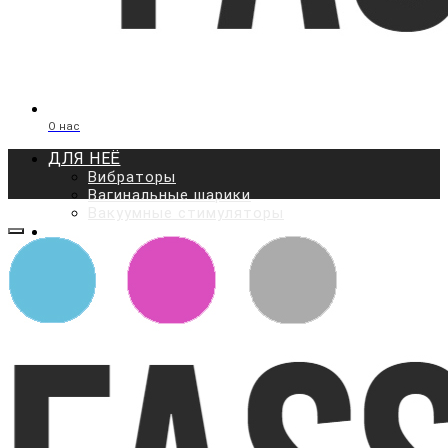
О нас
ДЛЯ НЕЁ
Вибраторы
Вагинальные шарики
Вакуумные стимуляторы
ДЛЯ НЕГО
Мастурбаторы
Вакуумные помпы
Массажёры простаты
Эрекционные кольца и
насадки
ДЛЯ ВСЕХ
Презервативы
Фаллоимитаторы
Анальные стимуляторы
Парные вибромассажеры
Страпоны