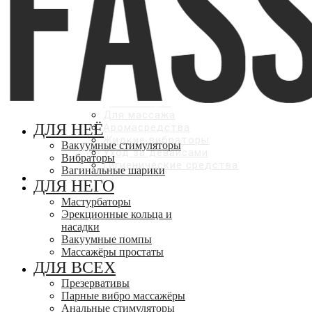
БАДы
ЛУБРИКАНТЫ
Оральные
Вагинальные
Анальные
С эффектами
КОСМЕТИКА И УХОД
Для мужчин
Для женщин
Для массажа
ДЛЯ НЕЁ
Аромасредства
Жидкие вибраторы
Вакуумные стимуляторы
Уход за девайсами
Вибраторы
Гигиенические средства
Вагинальные шарики
СКИДКИ ДО 50%
ДЛЯ НЕГО
Мастурбаторы
Эрекционные кольца и
насадки
Вакуумные помпы
Массажёры простаты
ДЛЯ ВСЕХ
Презервативы
Парные вибро массажёры
Анальные стимуляторы