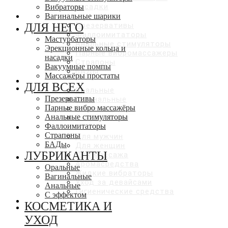
насадки
Вибраторы
ДЛЯ ВСЕХ
Вагинальные шарики
ДЛЯ НЕГО
Презервативы
Фаллоимитаторы
Мастурбаторы
Анальные стимуляторы
Эрекционные кольца и
Парные вибромассажеры
насадки
Страпоны
Вакуумные помпы
БАДы
Массажёры простаты
ЛУБРИКАНТЫ
ДЛЯ ВСЕХ
Оральные
Презервативы
Вагинальные
Парные вибро массажёры
Анальные
Анальные стимуляторы
С эффектами
Фаллоимитаторы
КОСМЕТИКА И УХОД
Страпоны
Для мужчин
БАДы
Для женщин
ЛУБРИКАНТЫ
Для массажа
Аромасредства
Оральные
Жидкие вибраторы
Вагинальные
Уход за девайсами
Анальные
Гигиенические средства
С эффектом
СКИДКИ ДО 50%
КОСМЕТИКА И
УХОД