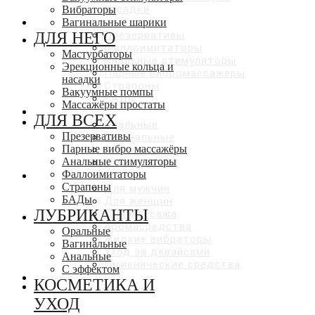
насадки
Вибраторы
ДЛЯ ВСЕХ
Вагинальные шарики
ДЛЯ НЕГО
Презервативы
Фаллоимитаторы
Мастурбаторы
Анальные стимуляторы
Эрекционные кольца и
Парные вибромассажеры
насадки
Страпоны
Вакуумные помпы
БАДы
Массажёры простаты
ЛУБРИКАНТЫ
ДЛЯ ВСЕХ
Оральные
Презервативы
Вагинальные
Парные вибро массажёры
Анальные
Анальные стимуляторы
С эффектами
Фаллоимитаторы
КОСМЕТИКА И УХОД
Страпоны
Для мужчин
БАДы
Для женщин
ЛУБРИКАНТЫ
Для массажа
Аромасредства
Оральные
Жидкие вибраторы
Вагинальные
Уход за девайсами
Анальные
Гигиенические средства
С эффектом
СКИДКИ ДО 50%
КОСМЕТИКА И
УХОД