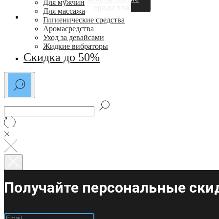
Для мужчин
средства
Для массажа
СКИДКИ ДО 50%
Гигиенические средства
Аромасредства
Уход за девайсами
Жидкие вибраторы
Скидка до 50%
Получайте персональные скид