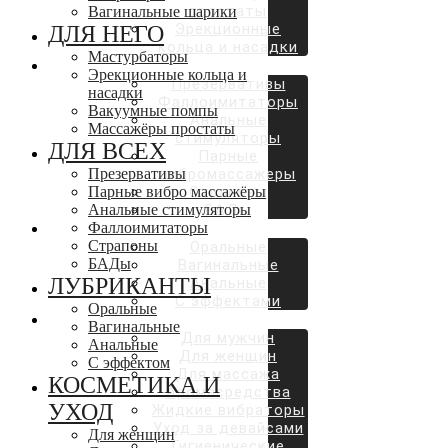
простаты
Вагинальные шарики
Эрекционные
ДЛЯ НЕГО
кольца и насадки
Мастурбаторы
ДЛЯ ВСЕХ
Эрекционные кольца и
Презервативы
насадки
Фаллоимитаторы
Вакуумные помпы
Анальные
Массажёры простаты
стимуляторы
ДЛЯ ВСЕХ
Парные
Презервативы
вибромассажеры
Парные вибро массажёры
Страпоны
Анальные стимуляторы
БАДы
Фаллоимитаторы
ЛУБРИКАНТЫ
Страпоны
Оральные
БАДы
Вагинальные
ЛУБРИКАНТЫ
Анальные
С эффектами
Оральные
КОСМЕТИКА И УХОД
Вагинальные
Для мужчин
Анальные
Для женщин
С эффектом
Для массажа
КОСМЕТИКА И
Аромасредства
УХОД
Жидкие вибраторы
Уход за девайсами
Для женщин
Гигиенические