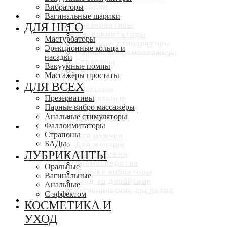
насадки
Вибраторы
ДЛЯ ВСЕХ
Вагинальные шарики
ДЛЯ НЕГО
Презервативы
Фаллоимитаторы
Мастурбаторы
Анальные стимуляторы
Эрекционные кольца и
Парные вибромассажеры
насадки
Страпоны
Вакуумные помпы
БАДы
Массажёры простаты
ЛУБРИКАНТЫ
ДЛЯ ВСЕХ
Оральные
Презервативы
Вагинальные
Парные вибро массажёры
Анальные
Анальные стимуляторы
С эффектами
Фаллоимитаторы
КОСМЕТИКА И УХОД
Страпоны
Для мужчин
БАДы
Для женщин
ЛУБРИКАНТЫ
Для массажа
Аромасредства
Оральные
Жидкие вибраторы
Вагинальные
Уход за девайсами
Анальные
Гигиенические средства
С эффектом
СКИДКИ ДО 50%
КОСМЕТИКА И
УХОД