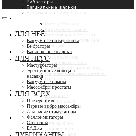
Вибраторы
Вагинальные шарики
Вакуумные стимуляторы
ДЛЯ НЕГО
Мастурбаторы
Вакуумные помпы
ДЛЯ НЕЁ
Массажёры простаты
Эрекционные кольца и
Вакуумные стимуляторы
насадки
Вибраторы
ДЛЯ ВСЕХ
Вагинальные шарики
ДЛЯ НЕГО
Презервативы
Фаллоимитаторы
Мастурбаторы
Анальные стимуляторы
Эрекционные кольца и
Парные вибромассажеры
насадки
Страпоны
Вакуумные помпы
БАДы
Массажёры простаты
ЛУБРИКАНТЫ
ДЛЯ ВСЕХ
Оральные
Презервативы
Вагинальные
Парные вибро массажёры
Анальные
Анальные стимуляторы
С эффектами
Фаллоимитаторы
КОСМЕТИКА И УХОД
Страпоны
Для мужчин
БАДы
Для женщин
ЛУБРИКАНТЫ
Для массажа