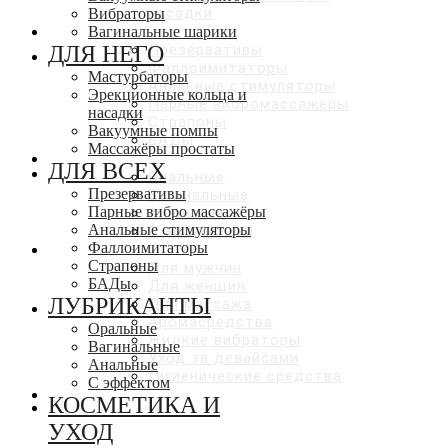
насадки
Вибраторы
ДЛЯ ВСЕХ
Вагинальные шарики
ДЛЯ НЕГО
Презервативы
Фаллоимитаторы
Мастурбаторы
Анальные стимуляторы
Эрекционные кольца и
Парные вибромассажеры
насадки
Страпоны
Вакуумные помпы
БАДы
Массажёры простаты
ЛУБРИКАНТЫ
ДЛЯ ВСЕХ
Оральные
Презервативы
Вагинальные
Парные вибро массажёры
Анальные
Анальные стимуляторы
С эффектами
Фаллоимитаторы
КОСМЕТИКА И УХОД
Страпоны
Для мужчин
БАДы
Для женщин
ЛУБРИКАНТЫ
Для массажа
Аромасредства
Оральные
Жидкие вибраторы
Вагинальные
Уход за девайсами
Анальные
Гигиенические средства
С эффектом
СКИДКИ ДО 50%
КОСМЕТИКА И
УХОД