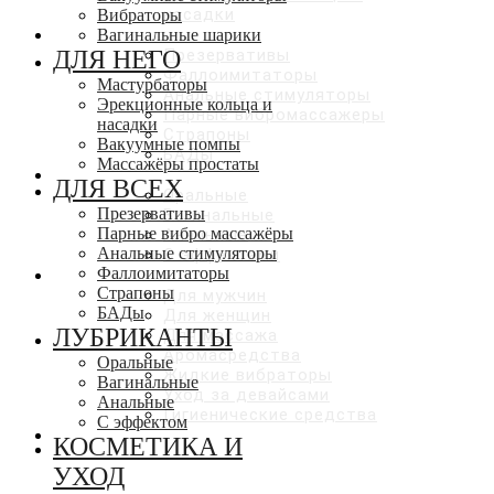
насадки
Вибраторы
ДЛЯ ВСЕХ
Вагинальные шарики
ДЛЯ НЕГО
Презервативы
Фаллоимитаторы
Мастурбаторы
Анальные стимуляторы
Эрекционные кольца и
Парные вибромассажеры
насадки
Страпоны
Вакуумные помпы
БАДы
Массажёры простаты
ЛУБРИКАНТЫ
ДЛЯ ВСЕХ
Оральные
Презервативы
Вагинальные
Парные вибро массажёры
Анальные
Анальные стимуляторы
С эффектами
Фаллоимитаторы
КОСМЕТИКА И УХОД
Страпоны
Для мужчин
БАДы
Для женщин
ЛУБРИКАНТЫ
Для массажа
Аромасредства
Оральные
Жидкие вибраторы
Вагинальные
Уход за девайсами
Анальные
Гигиенические средства
С эффектом
СКИДКИ ДО 50%
КОСМЕТИКА И
УХОД