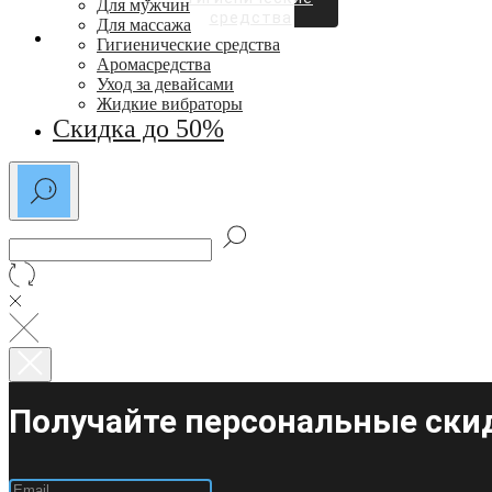
Для мужчин
средства
Для массажа
СКИДКИ ДО 50%
Гигиенические средства
Аромасредства
Уход за девайсами
Жидкие вибраторы
Скидка до 50%
Получайте персональные скид