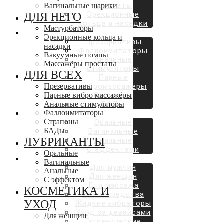
простаты
Вагинальные шарики
Эрекционные
ДЛЯ НЕГО
кольца и насадки
Мастурбаторы
ДЛЯ ВСЕХ
Эрекционные кольца и
Презервативы
насадки
Фаллоимитаторы
Вакуумные помпы
Анальные
Массажёры простаты
стимуляторы
ДЛЯ ВСЕХ
Парные
Презервативы
вибромассажеры
Парные вибро массажёры
Страпоны
Анальные стимуляторы
БАДы
Фаллоимитаторы
ЛУБРИКАНТЫ
Страпоны
Оральные
БАДы
Вагинальные
ЛУБРИКАНТЫ
Анальные
С эффектами
Оральные
КОСМЕТИКА И УХОД
Вагинальные
Для мужчин
Анальные
Для женщин
С эффектом
Для массажа
КОСМЕТИКА И
Аромасредства
УХОД
Жидкие вибраторы
Уход за девайсами
Для женщин
Гигиенические