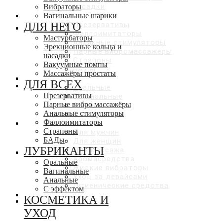
насадки
Вибраторы
ДЛЯ ВСЕХ
Вагинальные шарики
ДЛЯ НЕГО
Презервативы
Фаллоимитаторы
Мастурбаторы
Анальные стимуляторы
Эрекционные кольца и
Парные вибромассажеры
насадки
Страпоны
Вакуумные помпы
БАДы
Массажёры простаты
ЛУБРИКАНТЫ
ДЛЯ ВСЕХ
Оральные
Презервативы
Вагинальные
Парные вибро массажёры
Анальные
Анальные стимуляторы
С эффектами
Фаллоимитаторы
КОСМЕТИКА И УХОД
Страпоны
Для мужчин
БАДы
Для женщин
ЛУБРИКАНТЫ
Для массажа
Аромасредства
Оральные
Жидкие вибраторы
Вагинальные
Уход за девайсами
Анальные
Гигиенические средства
С эффектом
СКИДКИ ДО 50%
КОСМЕТИКА И
УХОД