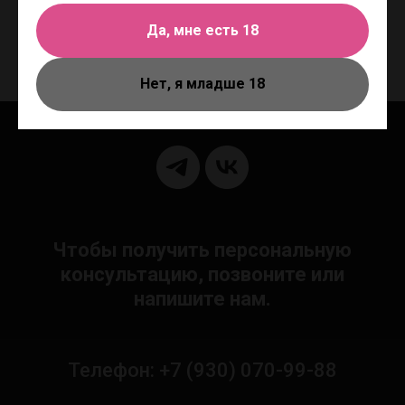
Рекомендуется во всем мире врачами и фармацевтами.
Да, мне есть 18
Основа: Водно-силиконовая
Нет, я младше 18
Чтобы получить персональную
консультацию, позвоните или
напишите нам.
Телефон: +7 (930) 070-99-88