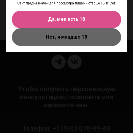
Сайт предназначен для просмотра лицами старше 18-ти лет.
Франции и на 98,81% состоит из ингредиентов натурального
происхождения.
Срок годности после вскрытия 12 месяцев Объем 50 мл
Да, мне есть 18
Производитель: Friday Bae (Франция)
Нет, я младше 18
Чтобы получить персональную
консультацию, позвоните или
напишите нам.
Телефон: +7 (930) 070-99-88