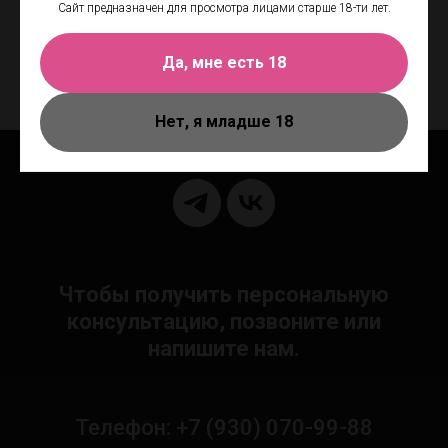
Идеален для чувствительной кожи и легко очищается водой
Сайт предназначен для просмотра лицами старше 18-ти лет.
Можно использовать с игрушками и презервативами
Да, мне есть 18
Основа: Водная
Нет, я младше 18
Чтобы получить персональную
консультацию, позвоните или
напишите нам.
Телефон: +7 (930) 070-99-88