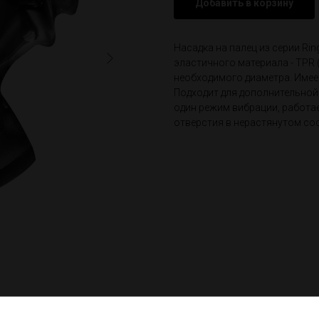
Добавить в корзину
Насадка на палец из серии Rin
эластичного материала - TPR 
необходимого диаметра. Имее
Подходит для дополнительной
один режим вибрации, работае
отверстия в нерастянутом сост