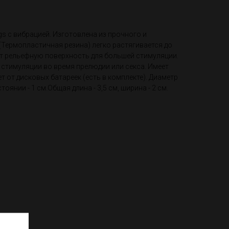
gs с вибрацией. Изготовлена из прочного и
(Термопластичная резина) легко растягивается до
т рельефную поверхность для большей стимуляции.
 стимуляции во время прелюдии или секса. Имеет
т от дисковых батареек (есть в комплекте). Диаметр
оянии - 1 см.Общая длина - 3,5 см, ширина - 2 см.