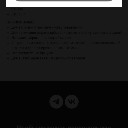
Размеры: внутренняя часть 30 х 30 х 70 мм, полная длина с антенной
210 мм.
Вес: 45 г.
Как использовать:
Для включения зажмите кнопку управления.
Для изменения режима вибрации нажмите кнопку режима вибраций.
Нанесите лубрикант на водной основе.
Устройство можно использовать как массажер при самостоятельной
игре так и для тренировки интимных мышц.
Наслаждайтесь вибрацией.
Для выключения зажмите кнопку управления.
Чтобы получить персональную