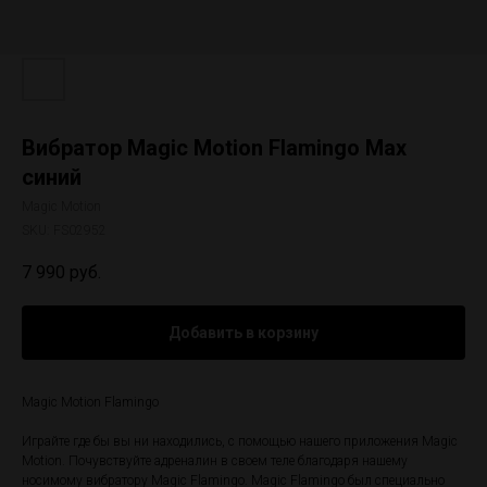
Вибратор Magic Motion Flamingo Max
синий
Magic Motion
SKU:
FS02952
7 990
руб.
Добавить в корзину
Magic Motion Flamingo
Играйте где бы вы ни находились, с помощью нашего приложения Magic
Motion. Почувствуйте адреналин в своем теле благодаря нашему
носимому вибратору Magic Flamingo. Magic Flamingo был специально