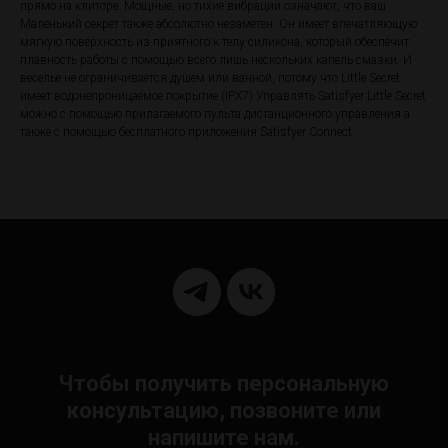
прямо на клиторе. Мощные, но тихие вибрации означают, что ваш
Маленький секрет также абсолютно незаметен. Он имеет впечатляющую
мягкую поверхность из приятного к телу силикона, который обеспечит
плавность работы с помощью всего лишь нескольких капель смазки. И
веселье не ограничивается душем или ванной, потому что Little Secret
имеет водонепроницаемое покрытие (IPX7).Управлять Satisfyer Little Secret
можно с помощью прилагаемого пульта дистанционного управления а
также с помощью бесплатного приложения Satisfyer Connect.
Чтобы получить персональную
консультацию, позвоните или
напишите нам.