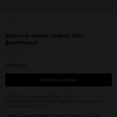
Вибратор-кролик Svakom Alice,
фиолетовый
SVAKOM
SKU:
FS02514
10 990
руб.
Добавить в корзину
Вибратор Alice от американского бренда SVAKOM
Элегантный вибромассажер двойного действия для одновременной
стимуляции клитора и точки G.
Сделан из высококачественного силикона с нежной, шелковистой,