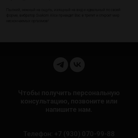
Пылкий, нежный на ощупь, изящный на вид и идеальный по своей
форме, вибратор Svakom Alice приведет Вас в трепет и откроет мир
нескончаемых оргазмов!
Чтобы получить персональную
консультацию, позвоните или
напишите нам.
Телефон: +7 (930) 070-99-88