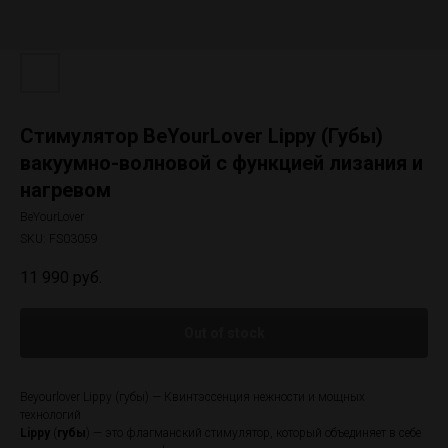
Стимулятор BeYourLover Lippy (Губы)
вакуумно-волновой с функцией лизания и
нагревом
BeYourLover
SKU:
FS03059
11 990
руб.
Out of stock
Beyourlover Lippy (губы) — Квинтэссенция нежности и мощных
технологий
Lippy
(
губы
) — это флагманский стимулятор, который объединяет в себе