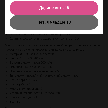
Тревел-замок: Надёжно защищает от случайного включения в дороге.
Подключение к вебкам-сайтам: Подарите своему шоу уникальность,
Да, мне есть 18
позволив зрителям управлять вашей игрушкой.
Как это работает?
Нет, я младше 18
Синхронизируйте Mini Emma Neo с приложением, чтобы:
Управлять игрушкой через музыку или звуки.
Создавать персонализированные вибро паттерны.
Делать видеозвонки и передавать контроль партнёру.
Mini Emma Neo — это не просто компактный вибратор, это ваш личный
помощник в изучении удовольствия, который всегда рядом.
Материал Силикон, АБС-пластик
Размер 170 x 40 x 40 мм
Емкость аккумулятора 600 мАч
Номинальное напряжение 3,7 В
Номинальное напряжение зарядки 5 В
Тип аккумулятора Литий-полимерный аккумулятор
Время зарядки 1,5 ч
Время работы 2 ч
Режимы 5+1 (вибрация)
Уровни интенсивности 10 (вибрация)
Водонепроницаемый
Вес 130 г