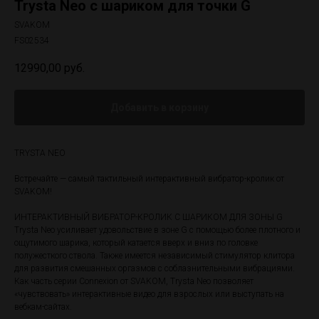
Trysta Neo с шариком для точки G
SVAKOM
FS02534
12990,00
руб.
Добавить в корзину
TRYSTA NEO
Встречайте — самый тактильный интерактивный вибратор-кролик от
SVAKOM!
ИНТЕРАКТИВНЫЙ ВИБРАТОР-КРОЛИК С ШАРИКОМ ДЛЯ ЗОНЫ G
Trysta Neo усиливает удовольствие в зоне G с помощью более плотного и
ощутимого шарика, который катается вверх и вниз по головке
полужесткого ствола. Также имеется независимый стимулятор клитора
для развития смешанных оргазмов с соблазнительными вибрациями.
Как часть серии Connexion от SVAKOM, Trysta Neo позволяет
«чувствовать» интерактивные видео для взрослых или выступать на
вебкам-сайтах.