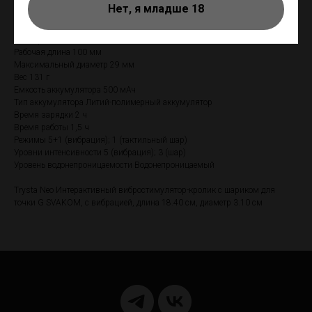
процедур обязательно проверьте сухой ли порт для зарядки, если есть
Нет, я младше 18
капельки воды - просушить.
Материал Жидкий силикон
Размер 183*32*60 мм
Рабочая длина 100 мм
Максимальный диаметр 29 мм
Вес 131 г
Емкость аккумулятора 500 мАч
Тип аккумулятора Литий-полимерный аккумулятор
Время зарядки 2 ч
Время работы 1,5 ч
Режимы 5+1 (вибрация); 1 (тактильный шар)
Уровни интенсивности 5 (вибрация); 3 (шар)
Уровень водонепроницаемости Водонепроницаемый
Trysta Neo Интерактивный вибростимулятор-кролик с шариком для
точки G SVAKOM, c вибрацией, длина 18.40 см, диаметр 3.10 см