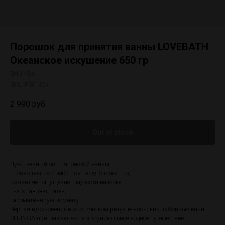
Порошок для принятия ванны LOVEBATH
Океанское искушение 650 гр
SHUNGA
SKU:
FS01354
2 990
руб.
Out of stock
Чувственный опыт японской ванны
- позволяет расслабиться перед близостью,
- оставляет ощущение гладкости на коже,
- не оставляет пятен,
- ароматизирует комнату
Черпая вдохновение в эротическом ритуале японских любовных ванн,
SHUNGA приглашает вас в это уникальное водное путешествие.